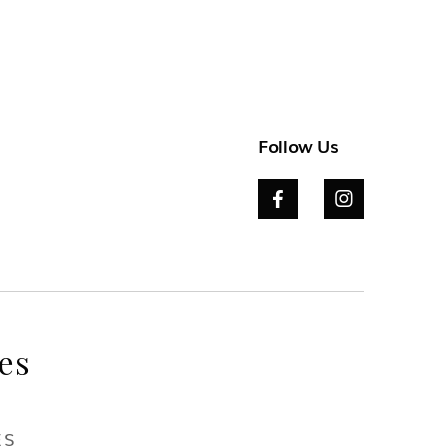
Follow Us


es
ES